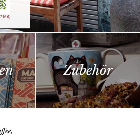
,7 MB)
en
Zubehör
ffee,