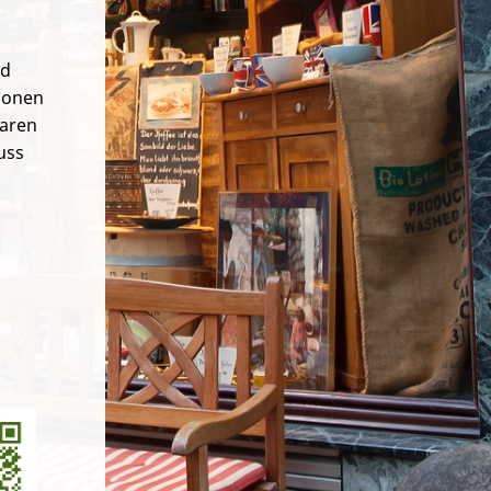
nd
tionen
waren
uss