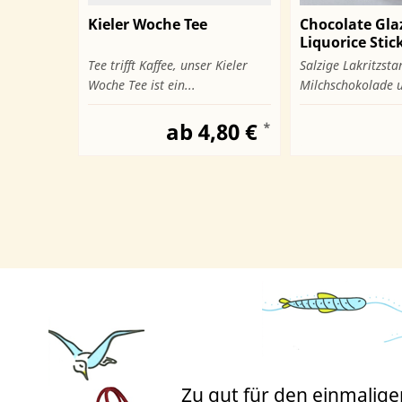
rbollon
Kieler Woche Tee
Chocolate Gla
Liquorice Stic
Liquorice...
Tee trifft Kaffee, unser Kieler
Salzige Lakritzsta
Woche Tee ist ein...
Milchschokolade u
,64 €
*
ab 4,80 €
*
Zu gut für den einmalig