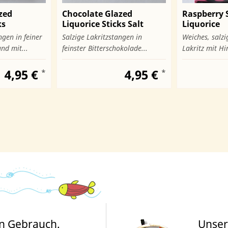
zed
Chocolate Glazed
Raspberry 
ks
Liquorice Sticks Salt
Liquorice
Frosted
ngen in feiner
Salzige Lakritzstangen in
Weiches, salz
nd mit...
feinster Bitterschokolade...
Lakritz mit Hi
4,95 €
4,95 €
*
*
en Gebrauch.
Unser