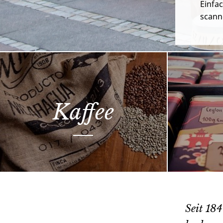
Einfa
scann
Kaffee
Seit 184