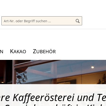
K
Z
AKAO
UBEHÖR
hre Kaffeerösterei und Te