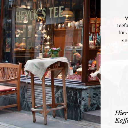
W
Teefa
für 
au
Hier
Kaff