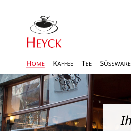
H
K
T
S
OME
AFFEE
EE
ÜSSWAREN
I