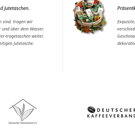
d Jutetaschen.
Präsentk
 sind, tragen wir
Exquisite
r und über dem Wasser.
verschie
er-tragetaschen weiter.
Geschmac
eitigen Jutetasche.
dekorati