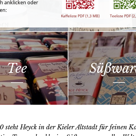
ch anklicken oder
en:
Kaffeliste PDF (1,3 MB)
Teeliste PDF (2
Tee
Süßwar
0 steht Heyck in der Kieler Altstadt für feinen Ka