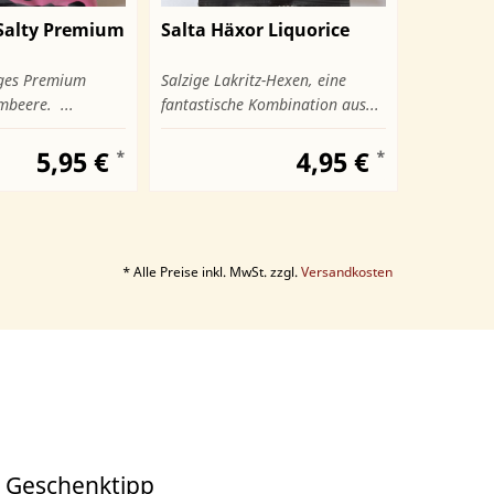
Salty Premium
Salta Häxor Liquorice
Venchi T
iges Premium
Salzige Lakritz-Hexen, eine
Zwei inten
mbeere. ...
fantastische Kombination aus...
Kaffecreme
5,95 €
4,95 €
*
*
* Alle Preise inkl. MwSt. zzgl.
Versandkosten
 Geschenktipp