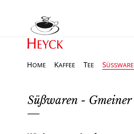
H
K
T
S
OME
AFFEE
EE
ÜSSWAREN
Süßwaren - Gmeiner 