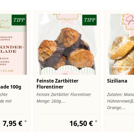
TIPP
TIPP
s
Feinste Zartbitter
Siziliana
lade 100g
Florentiner
chte
Feinste Zartbitter Florentiner
Zutaten: Mand
de mit
Menge: 260g....
Hühnereiweiß,
Orange,...
7,95 €
16,50 €
*
*