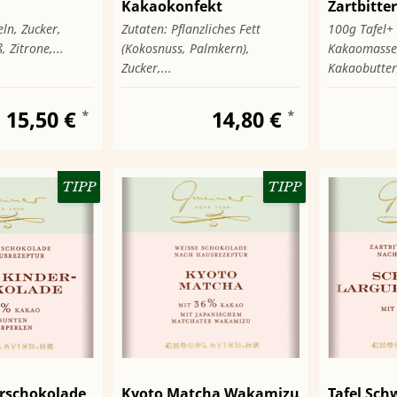
Kakaokonfekt
Zartbitte
ln, Zucker,
Zutaten: Pflanzliches Fett
100g Tafel+ 
 Zitrone,...
(Kokosnuss, Palmkern),
Kakaomasse,
Zucker,...
Kakaobutter,
15,50 €
14,80 €
*
*
TIPP
TIPP
erschokolade
Kyoto Matcha Wakamizu
Tafel Sch