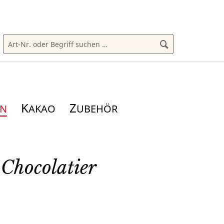
K
Z
AKAO
UBEHÖR
Chocolatier