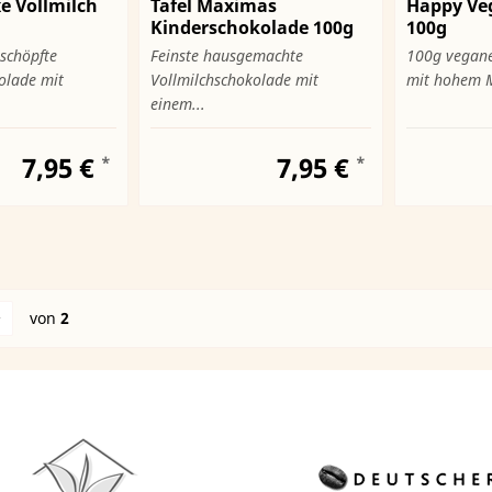
xe Vollmilch
Tafel Maximas
Happy Ve
Kinderschokolade 100g
100g
schöpfte
Feinste hausgemachte
100g vegane 
olade mit
Vollmilchschokolade mit
mit hohem M
einem...
7,95 €
7,95 €
*
*
von
2