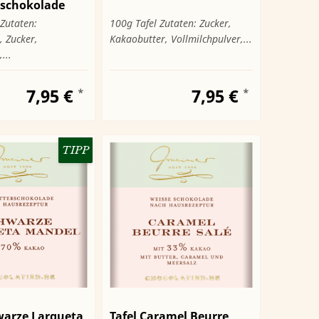
rschokolade
Zutaten:
100g Tafel Zutaten: Zucker,
 Zucker,
Kakaobutter, Vollmilchpulver,...
...
7,95 €
7,95 €
*
*
TIPP
warze Largueta
Tafel Caramel Beurre