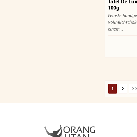
Tafel De Lu
100g
Feinste handge
Vollmilchschok
einem...
1