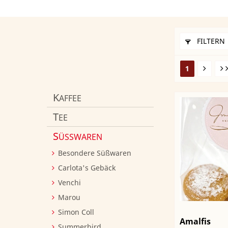
FILTERN
1
K
AFFEE
T
EE
S
ÜSSWAREN
Besondere Süßwaren
Carlota's Gebäck
Venchi
Marou
Simon Coll
Amalfis
Summerbird