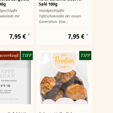
00g
Salé 100g
dgeschöpfte
Handgeschöpfte
hokolade mit
Tafelschokolade der neuen
Generation. Eine...
7,95 €
7,95 €
*
*
usverkauft
TIPP
TIPP