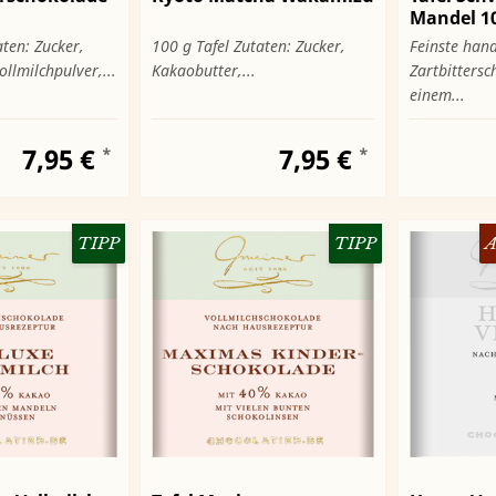
Mandel 1
aten: Zucker,
100 g Tafel Zutaten: Zucker,
Feinste han
llmilchpulver,...
Kakaobutter,...
Zartbittersc
einem...
7,95 €
7,95 €
*
*
TIPP
TIPP
A