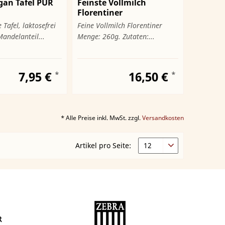
gan Tafel PUR
Feinste Vollmilch
Florentiner
Tafel, laktosefrei
Feine Vollmilch Florentiner
andelanteil...
Menge: 260g. Zutaten:...
7,95 €
16,50 €
*
*
* Alle Preise inkl. MwSt. zzgl.
Versandkosten
Artikel pro Seite: