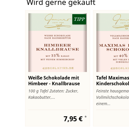
Wird gerne gekauft
TIPP
Weiße Schokolade mit
Tafel Maxima
Himbeer - Knallbrause
Kinderschoko
100 g Tafel Zutaten: Zucker,
Feinste hausgema
Kakaobutter,...
Vollmilchschokola
einem...
7,95 €
*