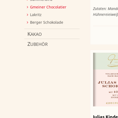
Gmeiner Chocolatier
Zutaten: Mande
Hühnereieiweiß,
Lakritz
Berger Schokolade
K
AKAO
Z
UBEHÖR
Julias Kind