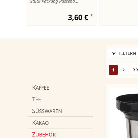
Stück Packung Passend...
3,60 €
*
FILTERN
1
K
AFFEE
T
EE
S
ÜSSWAREN
K
AKAO
Z
UBEHÖR