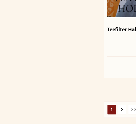
Teefilter H
1