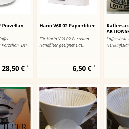
2 Porzellan
Hario V60 02 Papierfilter
Kaffeesa
AKTIONSP
affee
Für Hario V60 02 Porzellan-
Kaffeesäcke
s Porzellan. Der
Handfilter geeignet Das...
Herkunftslän
28,50 €
6,50 €
*
*