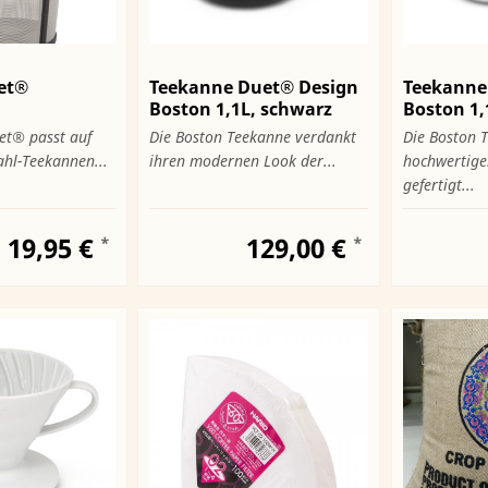
uet®
Teekanne Duet® Design
Teekanne
Boston 1,1L, schwarz
Boston 1,
matt
et® passt auf
Die Boston Teekanne verdankt
Die Boston T
tahl-Teekannen...
ihren modernen Look der...
hochwertige
gefertigt...
19,95 €
129,00 €
*
*