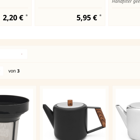
Handfilter gee
2,20 €
5,95 €
*
*
von
3