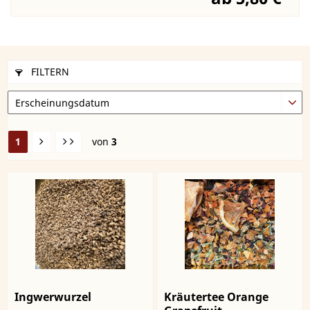
FILTERN
1
von
3
Ingwerwurzel
Kräutertee Orange