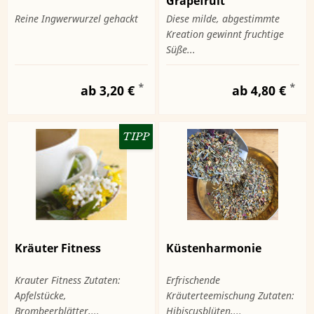
Grapefruit
Reine Ingwerwurzel gehackt
Diese milde, abgestimmte
Kreation gewinnt fruchtige
Süße...
*
*
ab 3,20 €
ab 4,80 €
TIPP
Kräuter Fitness
Küstenharmonie
Krauter Fitness Zutaten:
Erfrischende
Apfelstücke,
Kräuterteemischung Zutaten:
Brombeerblätter,...
Hibiscusblüten,...