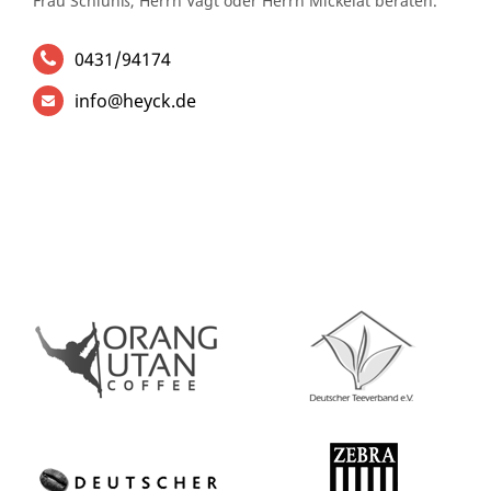
Frau Schlünß, Herrn Vagt oder Herrn Mickelat beraten.
0431/94174
info@heyck.de