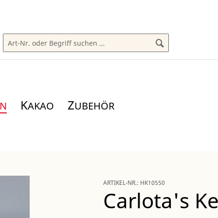
K
Z
AKAO
UBEHÖR
ARTIKEL-NR.:
HK10550
Carlota's Ke