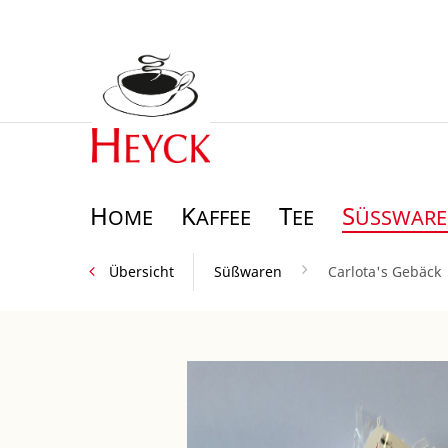
H
K
T
S
OME
AFFEE
EE
ÜSSWAREN
Übersicht
Süßwaren
Carlota's Gebäck