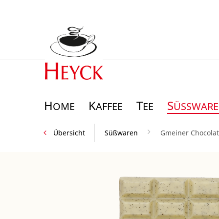
H
K
T
S
OME
AFFEE
EE
ÜSSWAREN
Übersicht
Süßwaren
Gmeiner Chocolat