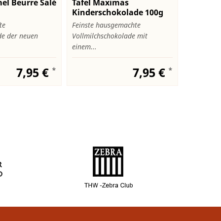
el Beurre Salé
Tafel Maximas
Feinste 
Kinderschokolade 100g
te
Feinste hausgemachte
Produktbe
de der neuen
Vollmilchschokolade mit
handwerkli
einem...
7,95 €
7,95 €
*
*