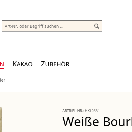
K
Z
AKAO
UBEHÖR
ier
ARTIKEL-NR.:
HK10531
Weiße Bour