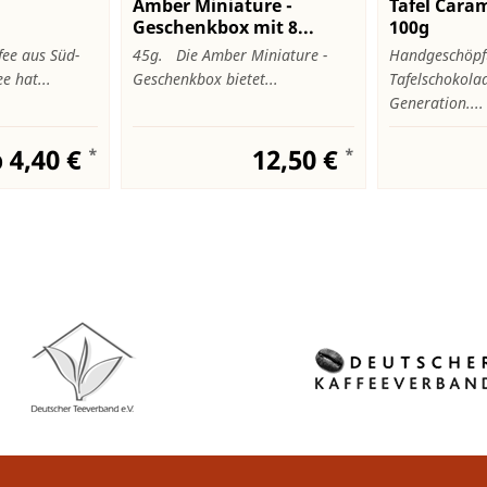
Amber Miniature -
Tafel Caram
Geschenkbox mit 8...
100g
fee aus Süd-
45g. Die Amber Miniature -
Handgeschöpf
e hat...
Geschenkbox bietet...
Tafelschokola
Generation....
 4,40 €
12,50 €
*
*