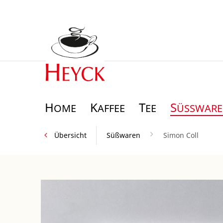
H
K
T
S
OME
AFFEE
EE
ÜSSWAREN
Übersicht
Süßwaren
Simon Coll