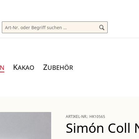
K
Z
AKAO
UBEHÖR
ARTIKEL-NR.:
HK10565
Simón Coll 