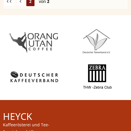
2
von
2
HEYCK
Kaffeerösterei und Tee-