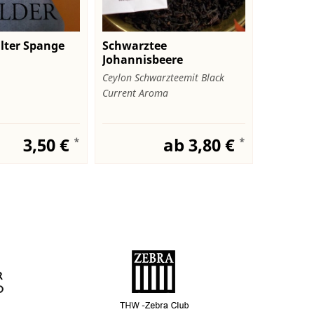
alter Spange
Schwarztee
Marago
Johannisbeere
Verde"
Ceylon Schwarzteemit Black
Aus Nicar
Current Aroma
Laguna Ver
3,50 €
ab 3,80 €
*
*