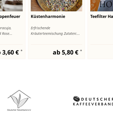
ropenfeuer
Küstenharmonie
Teefilter H
racuja,
Erfrischende
Rose...
Kräuterteemischung Zutaten:...
 3,60 €
ab 5,80 €
*
*