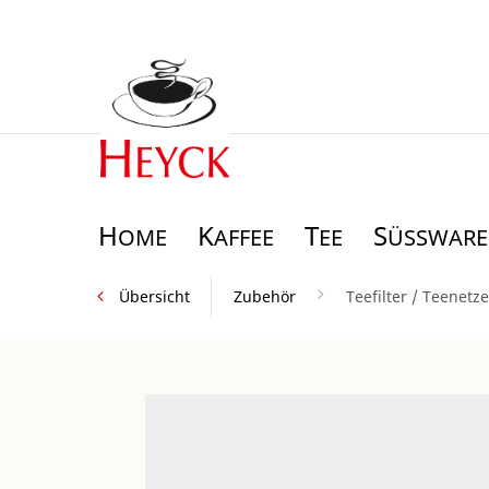
H
K
T
S
OME
AFFEE
EE
ÜSSWAREN
Übersicht
Zubehör
Teefilter / Teenetze