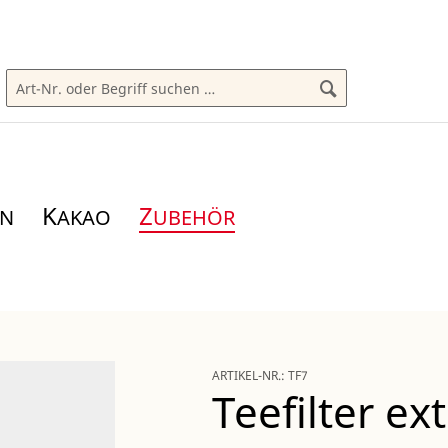
K
Z
AKAO
UBEHÖR
ARTIKEL-NR.:
TF7
Teefilter ex