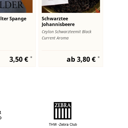
alter Spange
Schwarztee
Marago
Johannisbeere
Verde"
Ceylon Schwarzteemit Black
Aus Nicar
Current Aroma
Laguna Ver
3,50 €
ab 3,80 €
*
*