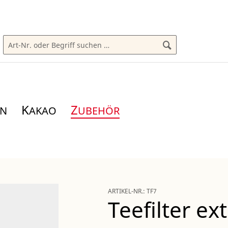
K
Z
AKAO
UBEHÖR
ARTIKEL-NR.:
TF7
Teefilter ex