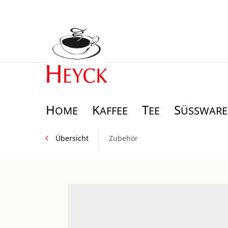
H
K
T
S
OME
AFFEE
EE
ÜSSWAREN
Übersicht
Zubehör