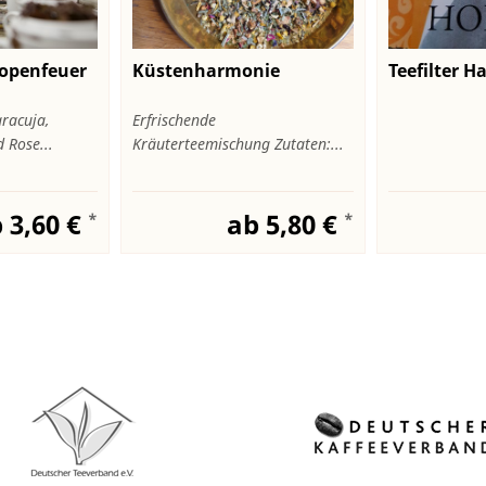
ropenfeuer
Küstenharmonie
Teefilter H
racuja,
Erfrischende
Rose...
Kräuterteemischung Zutaten:...
 3,60 €
ab 5,80 €
*
*