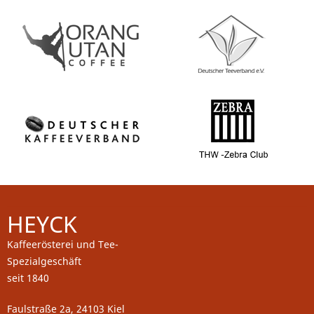
HEYCK
Kaffeerösterei und Tee-
Spezialgeschäft
seit 1840
Faulstraße 2a, 24103 Kiel