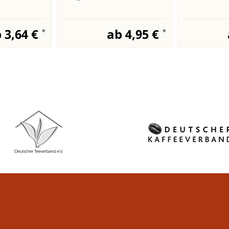
 3,64 €
ab 4,95 €
*
*