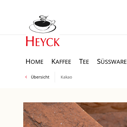
H
K
T
S
OME
AFFEE
EE
ÜSSWAREN
Übersicht
Kakao