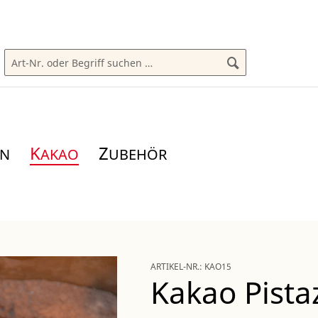
K
Z
AKAO
UBEHÖR
ARTIKEL-NR.:
KAO15
Kakao Pista