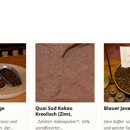
ge
Quai Sud Kakao
Blauer Java
Kreolisch (Zimt,
Muskat,Vanille)
resso und
Zutaten: Kakaopulver*, 50%,
Java Kaffee vo
. Der...
unraffinierter...
und weiche Ta