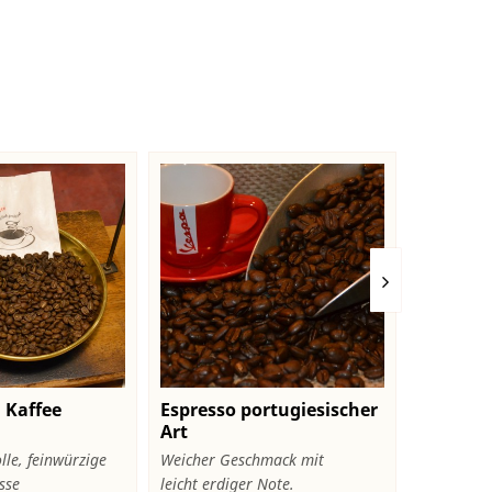
 Kaffee
Espresso portugiesischer
Entcoffe
Art
lle, feinwürzige
Weicher Geschmack mit
Columbia 
sse
leicht erdiger Note.
und...