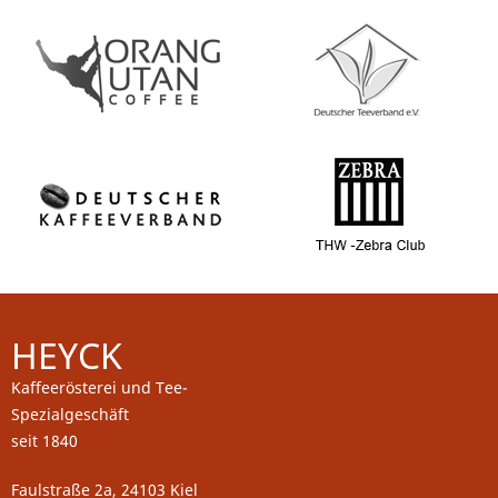
HEYCK
Kaffeerösterei und Tee-
Spezialgeschäft
seit 1840
Faulstraße 2a, 24103 Kiel