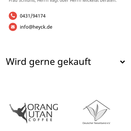
Frau Schlünß, Herrn Vagt oder Herrn Mickelat beraten.
0431/94174
info@heyck.de
Wird gerne gekauft