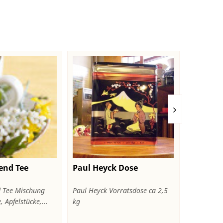
end Tee
Paul Heyck Dose
Rotbusc
 Tee Mischung
Paul Heyck Vorratsdose ca 2,5
African te
 Apfelstücke,...
kg
den feinen,