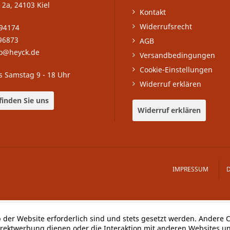
 2a, 24103 Kiel
Kontakt
Widerrufsrecht
-94174
96873
AGB
fo@heyck.de
Versandbedingungen
Cookie-Einstellungen
s Samstag 9 - 18 Uhr
Widerruf erklären
finden Sie uns
Widerruf erklären
IMPRESSUM
b der Website erforderlich sind und stets gesetzt werden. Andere C
irektwerbung dienen oder die Interaktion mit anderen Websites u