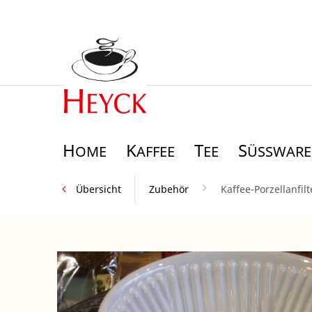
H
K
T
S
OME
AFFEE
EE
ÜSSWAREN
Übersicht
Zubehör
Kaffee-Porzellanfilt