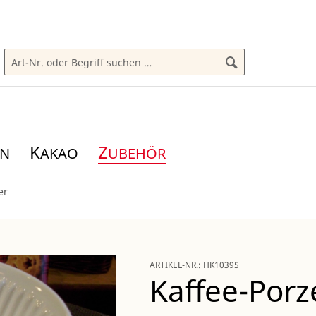
K
Z
AKAO
UBEHÖR
er
ARTIKEL-NR.:
HK10395
Kaffee-Porze