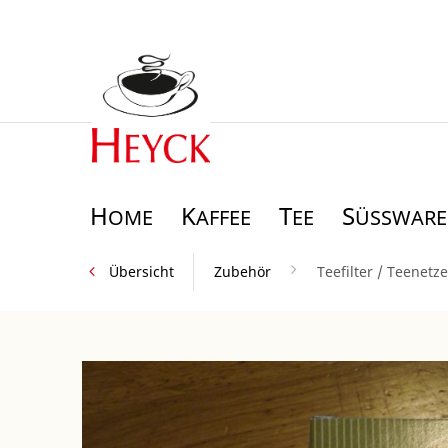
H
K
T
S
OME
AFFEE
EE
ÜSSWAREN
Übersicht
Zubehör
Teefilter / Teenetze