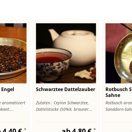
 Engel
Schwarztee Dattelzauber
Rotbusch 
Sahne
e aromatisiert
Zutaten : Ceylon Schwarztee,
Rotbusch arom
kant....
Dattelstücke (50%9, brauner...
Sanddorn-Sah
 4,40 €
ab 4,80 €
*
*