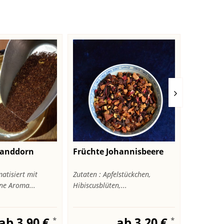
Sanddorn
Früchte Johannisbeere
Café Ba
für den
atisiert mit
Zutaten : Apfelstückchen,
Dieser Kaf
ne Aroma...
Hibiscusblüten,...
für den Vo
ab 3,90 €
ab 3,20 €
*
*