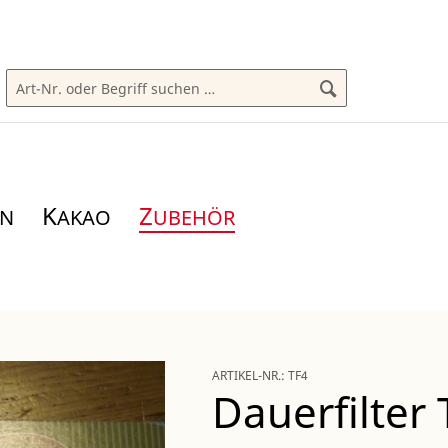
K
Z
AKAO
UBEHÖR
ARTIKEL-NR.:
TF4
Dauerfilter 