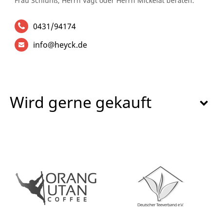
Frau Schlünß, Herrn Vagt oder Herrn Mickelat beraten.
0431/94174
info@heyck.de
Wird gerne gekauft