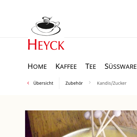
H
K
T
S
OME
AFFEE
EE
ÜSSWAREN
Übersicht
Zubehör
Kandis/Zucker