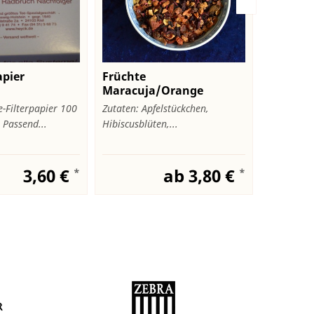
apier
Früchte
Assam Bl
Maracuja/Orange
e-Filterpapier 100
Zutaten: Apfelstückchen,
Klasischer
 Passend...
Hibiscusblüten,...
frische mal
3,60 €
ab 3,80 €
*
*